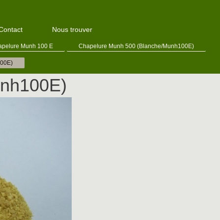
Contact
Nous trouver
apelure Munh 100 E
Chapelure Munh 500 (Blanche/Munh100E)
00E)
unh100E)