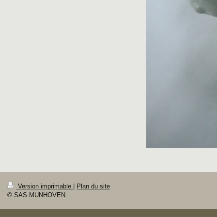
Version imprimable
|
Plan du site
© SAS MUNHOVEN