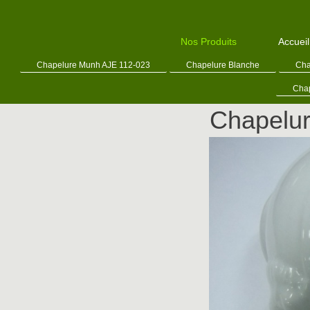
Nos Produits
Accueil
Chapelure Munh AJE 112-023
Chapelure Blanche
Cha
Chap
Chapelu