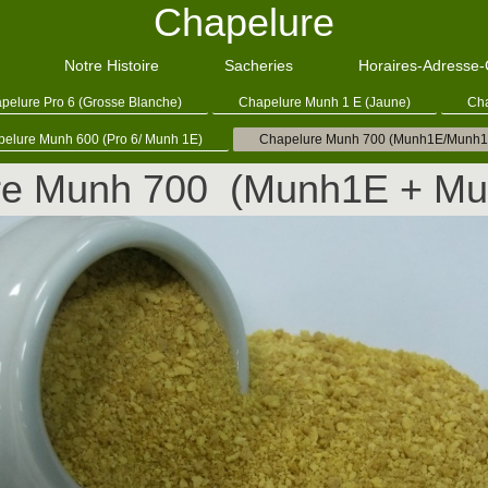
Chapelure
Notre Histoire
Sacheries
Horaires-Adresse-
pelure Pro 6 (Grosse Blanche)
Chapelure Munh 1 E (Jaune)
Ch
elure Munh 600 (Pro 6/ Munh 1E)
Chapelure Munh 700 (Munh1E/Munh1
re Munh 700 (Munh1E + M